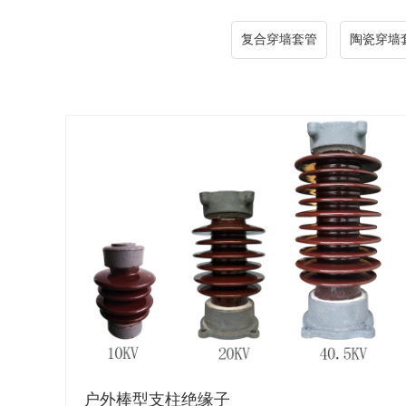
复合穿墙套管
陶瓷穿墙
户外棒型支柱绝缘子