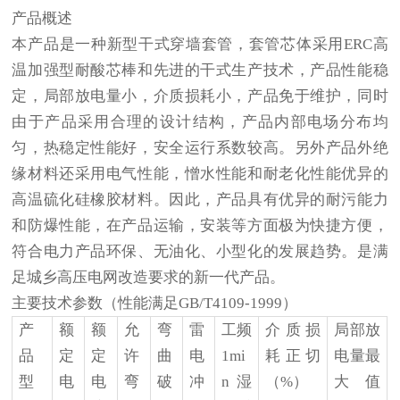
产品概述
本产品是一种新型干式穿墙套管，套管
芯体采用
ERC高
温加强型耐酸芯棒和先进的干式生产技术，产品性能稳
定，局部放电量小，介质损耗小，产品免于维护，同时
由于产品采用合理的设计结构，产品内部电场分布均
匀，热稳定性能好，安全运行系数较高。另外产品外绝
缘材料还采用电气性能，憎水性能和耐老化性能优异的
高温硫化硅橡胶材料。因此，产品具有优异的耐污能力
和防爆性能，在产品运输，安装等方面极为快捷方便，
符合电力产品环保、无油化、小型化的发展趋势。是满
足城乡高压电网改造要求的新一代产品。
主要技术参数（性能满足
GB/T4109-1999）
产
额
额
允
弯
雷
工频
介质损
局部放
品
定
定
许
曲
电
1mi
耗正切
电量最
型
电
电
弯
破
冲
n湿
（
%）
大值