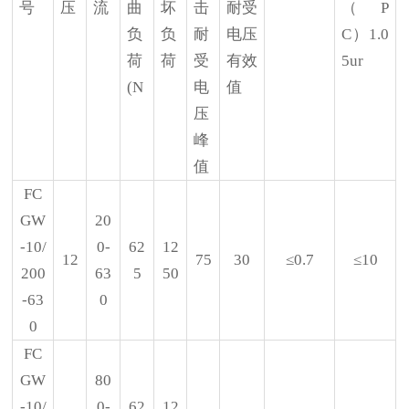
号
压
流
曲
坏
击
耐受
（
P
负
负
耐
电压
C）1.0
荷
荷
受
有效
5ur
(N
电
值
压
峰
值
FC
GW
20
-10/
0-
62
12
12
75
30
≤0.7
≤10
200
63
5
50
-63
0
0
FC
GW
80
-10/
0-
62
12