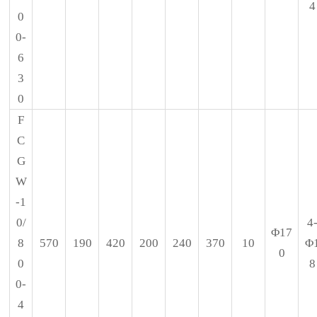
4
0
0-
6
3
0
F
C
G
W
-1
0/
4
Φ17
8
570
190
420
200
240
370
10
Φ
0
0
8
0-
4